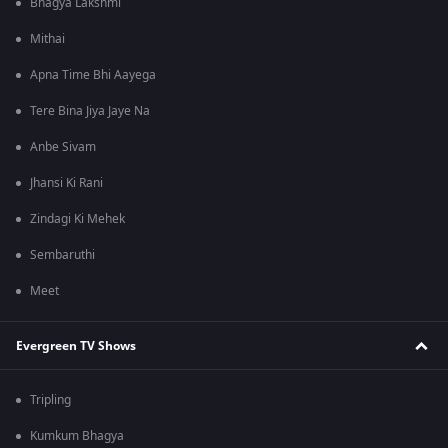
Bhagya Lakshmi
Mithai
Apna Time Bhi Aayega
Tere Bina Jiya Jaye Na
Anbe Sivam
Jhansi Ki Rani
Zindagi Ki Mehek
Sembaruthi
Meet
Evergreen TV Shows
Tripling
Kumkum Bhagya