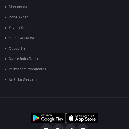
Mahabharat
Jodha Akbar
Pavitra Rishta
Sa Re Ga Ma Pa
Qubool Hai
Dance India Dance
Permanent roommates
Karthika Deepam