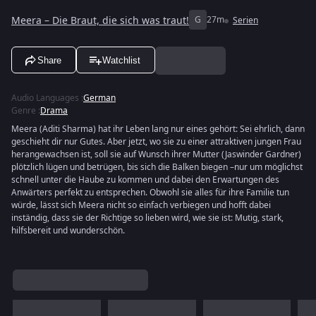
Meera – Die Braut, die sich was traut!
G
27m
Serien
Share
Watchlist
Audio Languages
:
German
Genre
:
Drama
Meera (Aditi Sharma) hat ihr Leben lang nur eines gehört: Sei ehrlich, dann
geschieht dir nur Gutes. Aber jetzt, wo sie zu einer attraktiven jungen Frau
herangewachsen ist, soll sie auf Wunsch ihrer Mutter (Jaswinder Gardner)
plötzlich lügen und betrügen, bis sich die Balken biegen –nur um möglichst
schnell unter die Haube zu kommen und dabei den Erwartungen des
Anwärters perfekt zu entsprechen. Obwohl sie alles für ihre Familie tun
würde, lässt sich Meera nicht so einfach verbiegen und hofft dabei
inständig, dass sie der Richtige so lieben wird, wie sie ist: Mutig, stark,
hilfsbereit und wunderschön.