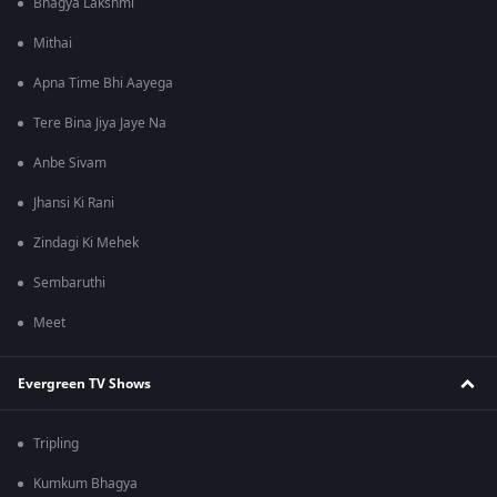
Bhagya Lakshmi
Mithai
Apna Time Bhi Aayega
Tere Bina Jiya Jaye Na
Anbe Sivam
Jhansi Ki Rani
Zindagi Ki Mehek
Sembaruthi
Meet
Evergreen TV Shows
Tripling
Kumkum Bhagya