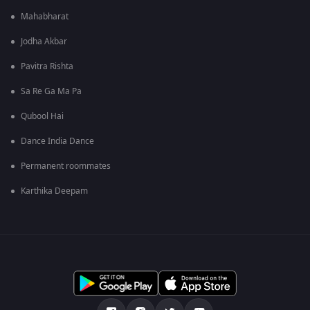
Mahabharat
Jodha Akbar
Pavitra Rishta
Sa Re Ga Ma Pa
Qubool Hai
Dance India Dance
Permanent roommates
Karthika Deepam