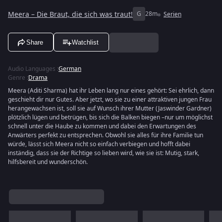
Meera – Die Braut, die sich was traut!
G
28m
Serien
Share
Watchlist
Audio Languages
:
German
Genre
:
Drama
Meera (Aditi Sharma) hat ihr Leben lang nur eines gehört: Sei ehrlich, dann
geschieht dir nur Gutes. Aber jetzt, wo sie zu einer attraktiven jungen Frau
herangewachsen ist, soll sie auf Wunsch ihrer Mutter (Jaswinder Gardner)
plötzlich lügen und betrügen, bis sich die Balken biegen –nur um möglichst
schnell unter die Haube zu kommen und dabei den Erwartungen des
Anwärters perfekt zu entsprechen. Obwohl sie alles für ihre Familie tun
würde, lässt sich Meera nicht so einfach verbiegen und hofft dabei
inständig, dass sie der Richtige so lieben wird, wie sie ist: Mutig, stark,
hilfsbereit und wunderschön.