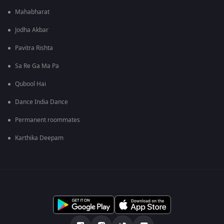
Mahabharat
Jodha Akbar
Pavitra Rishta
Sa Re Ga Ma Pa
Qubool Hai
Dance India Dance
Permanent roommates
Karthika Deepam