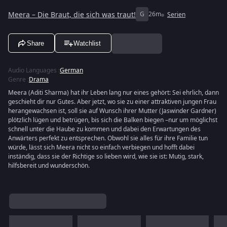
Meera – Die Braut, die sich was traut!
G
26m
Serien
Share
Watchlist
Audio Languages
:
German
Genre
:
Drama
Meera (Aditi Sharma) hat ihr Leben lang nur eines gehört: Sei ehrlich, dann
geschieht dir nur Gutes. Aber jetzt, wo sie zu einer attraktiven jungen Frau
herangewachsen ist, soll sie auf Wunsch ihrer Mutter (Jaswinder Gardner)
plötzlich lügen und betrügen, bis sich die Balken biegen –nur um möglichst
schnell unter die Haube zu kommen und dabei den Erwartungen des
Anwärters perfekt zu entsprechen. Obwohl sie alles für ihre Familie tun
würde, lässt sich Meera nicht so einfach verbiegen und hofft dabei
inständig, dass sie der Richtige so lieben wird, wie sie ist: Mutig, stark,
hilfsbereit und wunderschön.