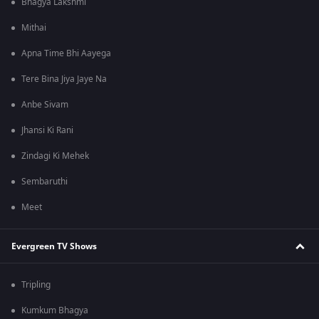
Bhagya Lakshmi
Mithai
Apna Time Bhi Aayega
Tere Bina Jiya Jaye Na
Anbe Sivam
Jhansi Ki Rani
Zindagi Ki Mehek
Sembaruthi
Meet
Evergreen TV Shows
Tripling
Kumkum Bhagya