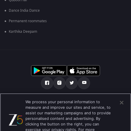
Qubool Hai
Dance India Dance
Permanent roommates
Karthika Deepam
Über uns
FAQ
Datenschutz-Bestimmungen
We process your personal information to
measure and improve our sites and service, to
Nutzungsbedingungen
Preferences
assist our marketing campaigns and to provide
personalised content and advertising. By
Do not Sell or Share my Personal Information
clicking the button on the right, you can
exercise your privacy rights. For more