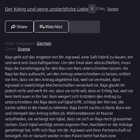
Der König und seine unsterbliche Liebe
R
21m
Serien
Share
Watchlist
Audio Languages
:
German
Genre
:
Drama
Raja geht auf das Angebot von Mr. Agrawal, eine Saft-Fabrik zu bauen, ein
und wird sein Geschäftspartner. Um den Deal aber abzuschließen, muss
Raja die Genehmigung für den Bau von Rani unterschreiben lassen. Als
Raja bei Rani auftaucht, um den Antrag unterschreiben zu lassen, erklärt
sie ihm, dass sie den Antrag abgelehnt hat, weil sie vermutet, dass
Agrawal in zwielichtige Machenschaften verwickelt ist. Raja glaubt ihr
jedoch nicht und wirft ihr vor, dass sie nicht will, dass er Erfolg hat, weil sie
kein Vertrauen in ihn hat. Rani weigert sich trotzdem den Antrag zu
unterschreiben. Als Raja dann auf Iqbal trifft, schlägt der ihm vor, die
Sache selbst in die Hand zu nehmen. Raja bricht nachts in Ranis Büro ein
und stempelt den Antrag selbst ab. Währenddessen ist Nusrat
unzufrieden, sie verlangt von Iqbal, dass sie sich an Raja noch grausamer
rächen. Doch Iqbal verfolgt seinen eigenen Plan, Nachdem er die Anträge
genehmigt hat, trifft sich Raja mit Mr. Agrawal und ihrer Partnerschaft ist
besiegelt. Als er danach wieder in den Palast kehrt hat Rani eine