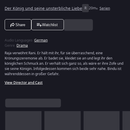
Der König und seine unsterbliche Liebe
R
20m
Serien
Share
Watchlist
Audio Languages
:
German
Genre
:
Drama
Raja verwöhnt Rani. Er hält mit ihr, für sie überraschend, eine
Krönungszeremonie ab. Er badet sie, kleidet sie an und legt ihr den
königlichen Schmuck an. Er verhält sich ganz so, als wäre er ihre Zofe und
sie seine Königin. Infolgedessen kommen sich beide sehr nahe. Bindu ist
währenddessen in großer Gefahr.
View Director and Cast