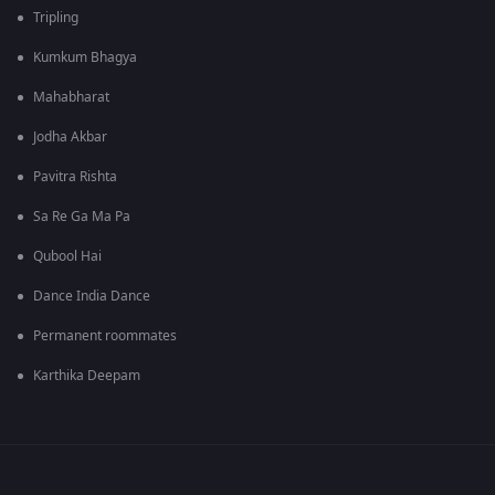
Tripling
Kumkum Bhagya
Mahabharat
Jodha Akbar
Pavitra Rishta
Sa Re Ga Ma Pa
Qubool Hai
Dance India Dance
Permanent roommates
Karthika Deepam