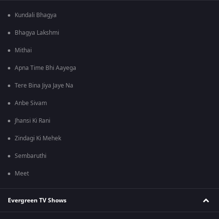
Kundali Bhagya
Bhagya Lakshmi
Mithai
Apna Time Bhi Aayega
Tere Bina Jiya Jaye Na
Anbe Sivam
Jhansi Ki Rani
Zindagi Ki Mehek
Sembaruthi
Meet
Evergreen TV Shows