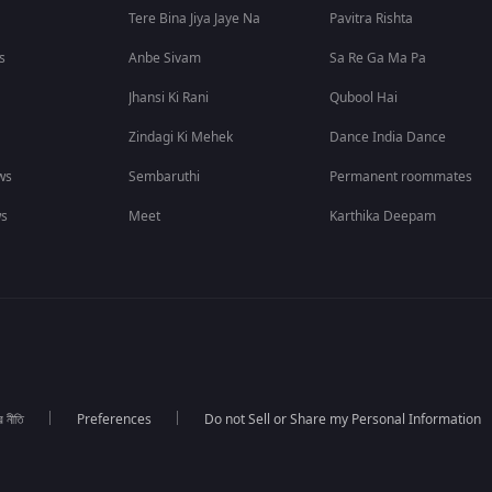
Tere Bina Jiya Jaye Na
Pavitra Rishta
s
Anbe Sivam
Sa Re Ga Ma Pa
Jhansi Ki Rani
Qubool Hai
Zindagi Ki Mehek
Dance India Dance
ws
Sembaruthi
Permanent roommates
ws
Meet
Karthika Deepam
র নীতি
Preferences
Do not Sell or Share my Personal Information