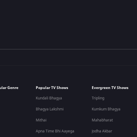
ular Genre
Popular TV Shows
Evergreen TV Shows
Kundali Bhagya
Tripling
Bhagya Lakshmi
Kumkum Bhagya
Mithai
Mahabharat
Apna Time Bhi Aayega
Jodha Akbar