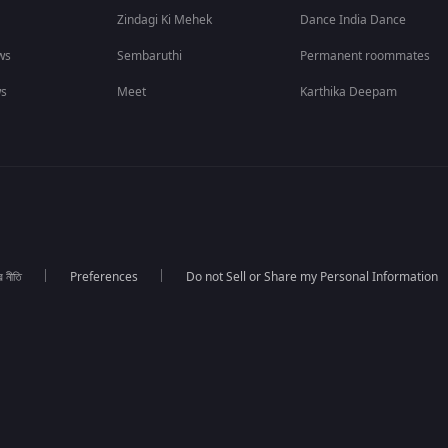
Zindagi Ki Mehek
Dance India Dance
ws
Sembaruthi
Permanent roommates
ws
Meet
Karthika Deepam
র নীতি
Preferences
Do not Sell or Share my Personal Information