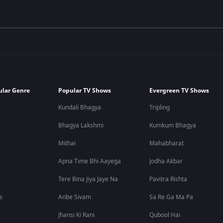
ular Genre
Popular TV Shows
Evergreen TV Shows
Kundali Bhagya
Tripling
Bhagya Lakshmi
Kumkum Bhagya
Mithai
Mahabharat
Apna Time Bhi Aayega
Jodha Akbar
Tere Bina Jiya Jaye Na
Pavitra Rishta
s
Anbe Sivam
Sa Re Ga Ma Pa
Jhansi Ki Rani
Qubool Hai