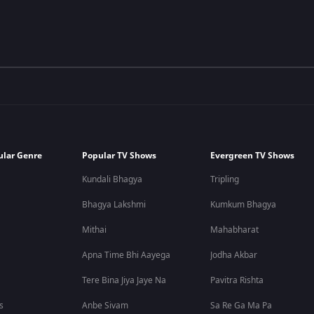
ular Genre
Popular TV Shows
Evergreen TV Shows
Kundali Bhagya
Tripling
Bhagya Lakshmi
Kumkum Bhagya
Mithai
Mahabharat
Apna Time Bhi Aayega
Jodha Akbar
Tere Bina Jiya Jaye Na
Pavitra Rishta
s
Anbe Sivam
Sa Re Ga Ma Pa