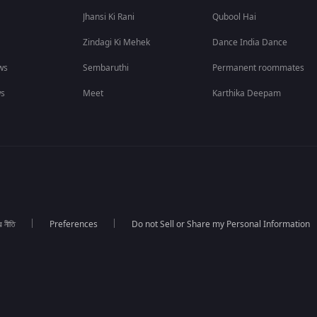
Jhansi Ki Rani
Qubool Hai
Zindagi Ki Mehek
Dance India Dance
ws
Sembaruthi
Permanent roommates
ws
Meet
Karthika Deepam
র নীতি
Preferences
Do not Sell or Share my Personal Information