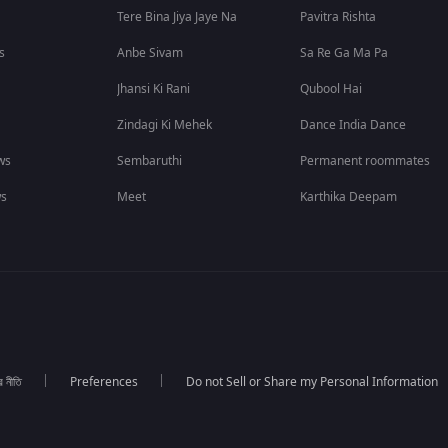
Tere Bina Jiya Jaye Na
Pavitra Rishta
s
Anbe Sivam
Sa Re Ga Ma Pa
Jhansi Ki Rani
Qubool Hai
Zindagi Ki Mehek
Dance India Dance
ws
Sembaruthi
Permanent roommates
ws
Meet
Karthika Deepam
র নীতি
Preferences
Do not Sell or Share my Personal Information