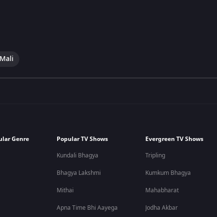
 Mali
ular Genre
Popular TV Shows
Evergreen TV Shows
Kundali Bhagya
Tripling
Bhagya Lakshmi
Kumkum Bhagya
Mithai
Mahabharat
Apna Time Bhi Aayega
Jodha Akbar