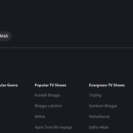
 Mali
ular Genre
Popular TV Shows
Evergreen TV Shows
Kundali Bhagya
Tripling
Bhagya Lakshmi
Kumkum Bhagya
Mithai
Mahabharat
Apna Time Bhi Aayega
Jodha Akbar