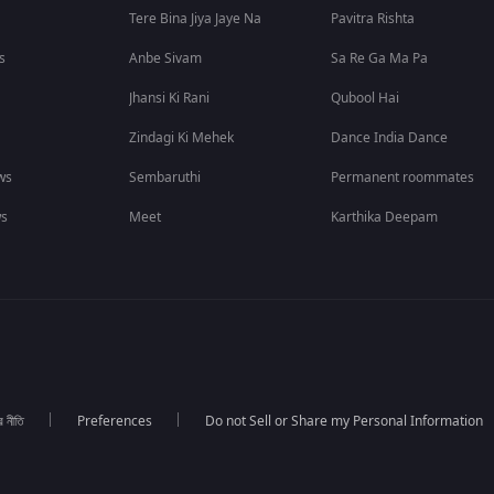
Tere Bina Jiya Jaye Na
Pavitra Rishta
s
Anbe Sivam
Sa Re Ga Ma Pa
Jhansi Ki Rani
Qubool Hai
Zindagi Ki Mehek
Dance India Dance
ws
Sembaruthi
Permanent roommates
ws
Meet
Karthika Deepam
র নীতি
Preferences
Do not Sell or Share my Personal Information